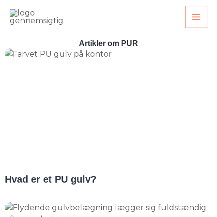
Gå
til
indholdet
Artikler om PUR
Side
Side
Side
Side
Side
Side
Side
Hvad er et PU gulv?