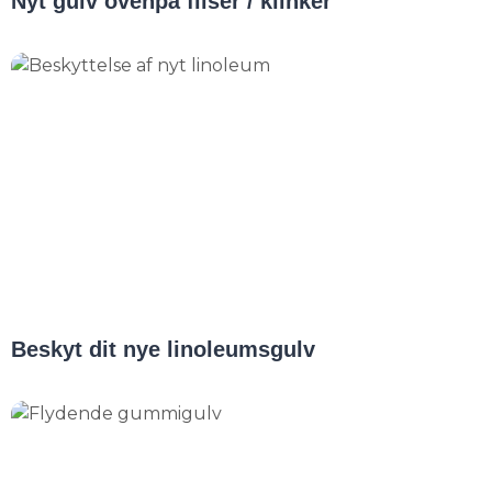
Nyt gulv ovenpå fliser / klinker
Beskyt dit nye linoleumsgulv